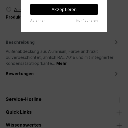
Akzeptieren
Zum Merkzettel hinzufügen
Produktnummer:
Maico PP 45 AS
Ablehnen
Konfigurieren
Beschreibung
Außenabdeckung aus Aluminium, Farbe anthrazit
pulverbeschichtet, ähnlich RAL 7016 und mit integrierter
Kondensatabtropfkante…
Mehr
Bewertungen
Service-Hotline
Quick Links
Wissenswertes