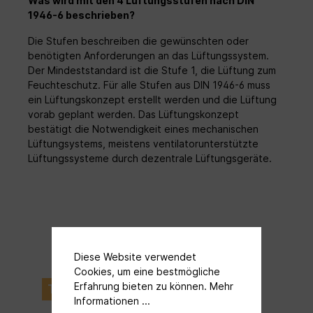
Was wird mit den 4 Lüftungsstufen nach DIN
1946-6 beschrieben?
Die Stufen beschreiben die gewünschten oder
benötigten Anforderungen an das Lüftungssystem.
Der Mindeststandard ist die Stufe 1, die Lüftung zum
Feuchteschutz. Für alle Stufen aus DIN 1946-6 muss
ein Lüftungskonzept erstellt werden und die Lüftung
vorab geplant werden. Das Lüftungskonzept
bestätigt die Notwendigkeit eines mechanischen
Lüftungsystems, meistens ventilatorunterstützte
Lüftungssysteme durch dezentrale Lüftungsgeräte.
Diese Website verwendet
Cookies, um eine bestmögliche
Erfahrung bieten zu können.
Mehr
Tipp/Neuheit
Informationen ...