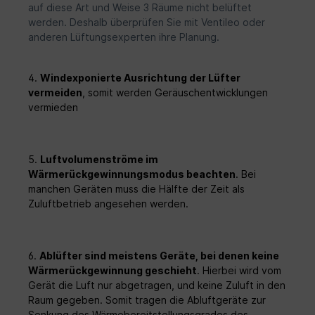
Rohbauset Wandeinbauhülse (DN 180) aus
auf diese Art und Weise 3 Räume nicht belüftet
Kunststoff• Putzdeckel für Innen und
werden. Deshalb überprüfen Sie mit Ventileo oder
Außen• Fassadenblende aus Edelstahl•
anderen Lüftungsexperten ihre Planung.
Hilfsmittel zur Montage
4.
Windexponierte Ausrichtung der Lüfter
vermeiden
, somit werden Geräuschentwicklungen
vermieden
5.
Luftvolumenströme im
Wärmerückgewinnungsmodus beachten
. Bei
manchen Geräten muss die Hälfte der Zeit als
Zuluftbetrieb angesehen werden.
6.
Ablüfter sind meistens Geräte, bei denen keine
Wärmerückgewinnung geschieht
. Hierbei wird vom
Gerät die Luft nur abgetragen, und keine Zuluft in den
Raum gegeben. Somit tragen die Abluftgeräte zur
Senkung des Wärmebereitstellungsgrades des