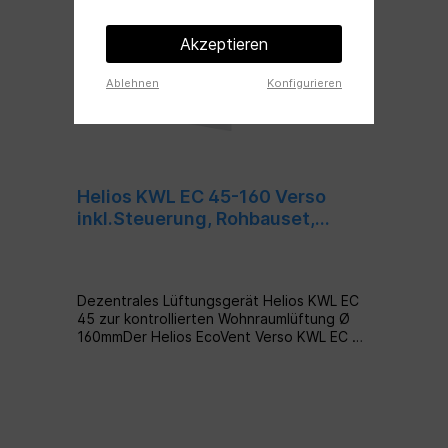
Akzeptieren
Ablehnen
Konfigurieren
Helios KWL EC 45-160 Verso
inkl.Steuerung, Rohbauset,
Lüftereinheit (Komplettset)
Dezentrales Lüftungsgerät Helios KWL EC
45 zur kontrollierten Wohnraumlüftung Ø
160mmDer Helios EcoVent Verso KWL EC 45
ist ein Lüfter auf dem Markt, der technisch
alle Anforderungen an dezentralen
Lüftungsanlagen erfüllen kann. Eine Vielzahl
technischer Funktionalitäten, ermöglicht
die individuelle Anpassung der Lüftung
jederzeit. Besonders beim KWL EC 45 von