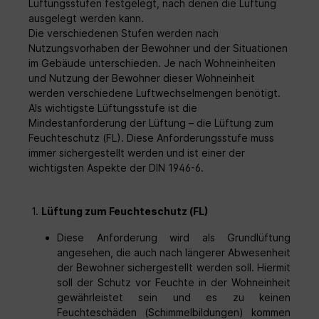
Lüftungsstufen festgelegt, nach denen die Lüftung
keramischem
ausgelegt werden kann.
Wärmeübertrager•Strömungsgleichrichter•
Schutzgitter außen• EC-Axialventilator mit
Die verschiedenen Stufen werden nach
Schutzgitter• Auszugshilfe (Litze)• EPP-
Nutzungsvorhaben der Bewohner und der Situationen
Halbschalengrundkörper Rohbauset
im Gebäude unterschieden. Je nach Wohneinheiten
Laibung KWL 45 RSL • Kunststoff-
und Nutzung der Bewohner dieser Wohneinheit
Wandeinbauhülse• Putzdeckel für Innen
werden verschiedene Luftwechselmengen benötigt.
und Außen• 500 mm EPP-Laibungskanal•
Als wichtigste Lüftungsstufe ist die
Edelstahl-Wandgitter• Montagematerial
Rohbauset Fassade KWL 45 RSF •
Mindestanforderung der Lüftung – die Lüftung zum
Rohbauset Wandeinbauhülse (DN 180) aus
Feuchteschutz (FL). Diese Anforderungsstufe muss
Kunststoff• Putzdeckel für Innen und
immer sichergestellt werden und ist einer der
Außen• Fassadenblende aus Edelstahl•
wichtigsten Aspekte der DIN 1946-6.
Hilfsmittel zur Montage
1.
Lüftung zum Feuchteschutz (FL)
Diese Anforderung wird als Grundlüftung
angesehen, die auch nach längerer Abwesenheit
der Bewohner sichergestellt werden soll. Hiermit
soll der Schutz vor Feuchte in der Wohneinheit
gewährleistet sein und es zu keinen
Feuchteschäden (Schimmelbildungen) kommen