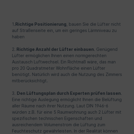
HELIOS Typ: KWL EC 45-160 Gewicht 2.80
kg Gerätetyp Komplettset besteht aus
der Geräteeinheit KWL EC 45 und dem
Rohbauset Fassade KWL 45 RSF
Geräteeinheit• Design-Innenblende mit
1
.Richtige Positionierung
, bauen Sie die Lüfter nicht
Filter• keramischem Wärmeübertrager•
auf Straßenseite ein, um ein geringes Lärmniveau zu
Strömungsgleichrichter• Schutzgitter
haben
außen• EC-Axialventilator mit Schutzgitter•
Auszugshilfe (Litze)• EPP-
2.
Richtige Anzahl der Lüfter einbauen
. Genügend
HalbschalengrundkörperRohbauset
Fassade• Rohbauset Wandeinbauhülse (DN
Lüfter ermöglichen Ihnen einen normgerechten
180) aus Kunststoff• Putzdeckel für Innen
Austausch Luftwechsel. Ein Richtmaß wäre, das man
und Außen• Fassadenblende aus Edelstahl•
pro 20 Quadratmeter Wohnfläche einen Lüfter
Hilfsmittel zur Montage Geräteeinheit KWL
benötigt. Natürlich wird auch die Nutzung des Zimmers
EC 45 • Design-Innenblende mit Filter•
mitberücksichtigt.
keramischem
Wärmeübertrager•Strömungsgleichrichter•
Schutzgitter außen• EC-Axialventilator mit
3.
Den Lüftungsplan durch Experten prüfen lassen
.
Schutzgitter• Auszugshilfe (Litze)• EPP-
Eine richtige Auslegung ermöglicht Ihnen die Belüftung
Halbschalengrundkörper Rohbauset
aller Räume nach ihrer Nutzung. Laut DIN 1946-6
Laibung KWL 45 RSL • Kunststoff-
würden z.B. für eine 5 Raumwohnung auch 2 Lüfter mit
Wandeinbauhülse• Putzdeckel für Innen
spezifischen technischen Eigenschaften und
und Außen• 500 mm EPP-Laibungskanal•
ausreichendem Volumenstrom die Lüftung zum
Edelstahl-Wandgitter• Montagematerial
Rohbauset Fassade KWL 45 RSF •
Feuchteschutz gewährleisten. In der Realität können