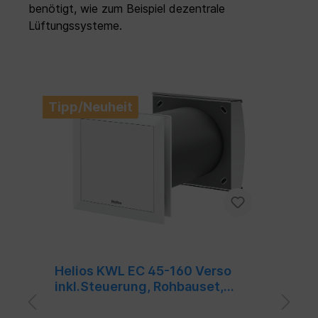
benötigt, wie zum Beispiel dezentrale
Lüftungssysteme.
Tipp/Neuheit
Ti
Helios KWL EC 45-160 Verso
H
inkl.Steuerung, Rohbauset,
1
Lüftereinheit (Komplettset)