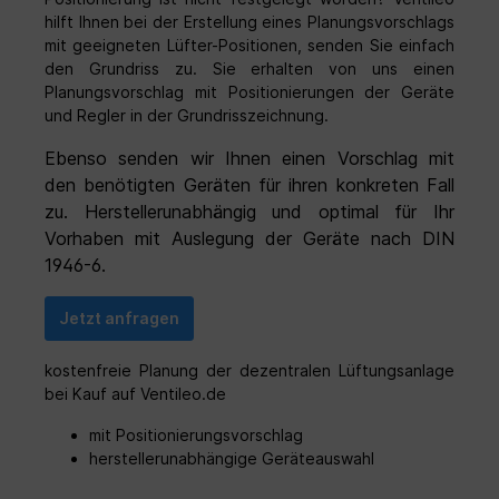
Durchmesser von 180mm. Die 160mm
D
hilft Ihnen bei der Erstellung eines Planungsvorschlags
Variante ist kompatibel mit KWL 45
V
Produkten zur Steuerung und Bedienung.
P
mit geeigneten Lüfter-Positionen, senden Sie einfach
Beachtet müssen die verschiedenen
B
den Grundriss zu. Sie erhalten von uns einen
Durchmesser für die Innen-und
D
Planungsvorschlag mit Positionierungen der Geräte
Außenblenden und Wandhülsen.Der Helios
A
und Regler in der Grundrisszeichnung.
EcoVent Verso zählt zu den Besten seiner
E
Klasse, es können damit komfortabel und
K
Ebenso senden wir Ihnen einen Vorschlag mit
energieeffizient Einzelräume be- und
e
den benötigten Geräten für ihren konkreten Fall
entlüftet werden. Der EcoVent Verso
e
zeichnet sich durch einen leisen und
z
zu. Herstellerunabhängig und optimal für Ihr
äußerst effizienten Betrieb aus, aufgrund
ä
Vorhaben mit Auslegung der Geräte nach DIN
ideal abgestimmten Kombination aus
i
1946-6.
energieeffizientem EC-Ventilator, Keramik-
e
Wärmespeicher und
W
Strömungsgleichrichter. Beim Helios
S
Jetzt anfragen
EcoVent Verso arbeiten zwei Geräte im
E
Gegentakt und bilden ein funktionierendes
G
Lüftungssystem. Mehrere installierte
L
kostenfreie Planung der dezentralen Lüftungsanlage
EcoVent Verso ermöglichen den benötigten
E
bei Kauf auf Ventileo.de
Luftaustausch nach DIN 1946-6.
L
Komplettset bestehend aus folgenden
L
mit Positionierungsvorschlag
Komponenten: Geräteeinheit Design-
D
herstellerunabhängige Geräteauswahl
Innenblende mit Filter keramischem
W
Wärmeübertrager Strömungsgleichrichter
S