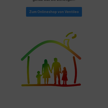
äußerst effizienten Betrieb aus, aufgrund
ideal abgestimmten Kombination aus
Zum Onlineshop von Ventileo
energieeffizientem EC-Ventilator, Keramik-
Wärmespeicher und
Strömungsgleichrichter. Beim Helios
EcoVent Verso arbeiten zwei Geräte im
Gegentakt und bilden ein funktionierendes
Lüftungssystem. Mehrere installierte
EcoVent Verso ermöglichen den benötigten
Luftaustausch nach DIN 1946-6.
Komplettset bestehend aus folgenden
Komponenten: Geräteeinheit Design-
Innenblende mit Filter keramischem
Wärmeübertrager Strömungsgleichrichter
Schutzgitter außen EC-Axialventilator mit
Schutzgitter Auszugshilfe (Litze) EPP-
Halbschalengrundkörper Rohbauset
Fassade RSF Rohbauset Wandeinbauhülse
(DN 160) aus Kunststoff Putzdeckel für
Innen und Außen Fassadenblende aus
Edelstahl Hilfsmittel zur Montage 500mm
Steuerung KWL 45 STS Steuerungsset mit
Schaltnetzteil bei mehreren
GerätenUnterputz (für die Aufputz-