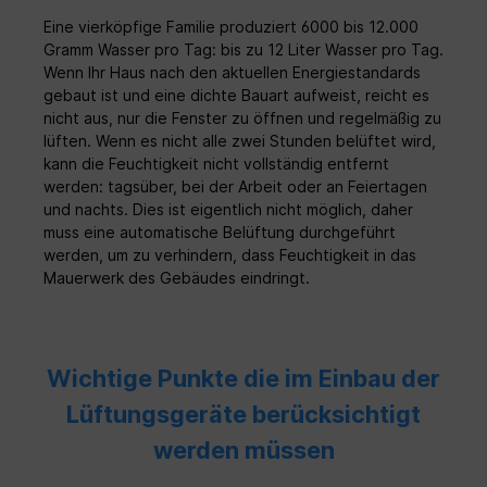
Variante wird ein zusätzliches
Gehäuse benötigt)KWL 45 STS kann bis zu
Eine vierköpfige Familie produziert 6000 bis 12.000
6 Geräte steuern und mit dem
Gramm Wasser pro Tag: bis zu 12 Liter Wasser pro Tag.
Erweiterungsmodul diese Zahl erhöhen. Bei
Wenn Ihr Haus nach den aktuellen Energiestandards
mehreren Stückzahlen wird die Anzahl der
gebaut ist und eine dichte Bauart aufweist, reicht es
Steuerungen von uns angepasst. Sie
nicht aus, nur die Fenster zu öffnen und regelmäßig zu
zahlen nur die notwendige Anzahl der
Steuerungen für die benötigte
lüften. Wenn es nicht alle zwei Stunden belüftet wird,
Geräteanzahl. Ø 160mm-Version
kann die Feuchtigkeit nicht vollständig entfernt
Verschiedene Lösungen möglich als
werden: tagsüber, bei der Arbeit oder an Feiertagen
Rundkanal oder mit Laibungselement
und nachts. Dies ist eigentlich nicht möglich, daher
Technische Daten
muss eine automatische Belüftung durchgeführt
Wärmebereitstellungsgrad nach DiBt bis
werden, um zu verhindern, dass Feuchtigkeit in das
88% Volumenstrom pro Gerät: bis 45 m³/h
Spannungsversorgung 12 V DC SELV
Mauerwerk des Gebäudes eindringt.
Schutzart IP 20 Leistungsaufnahme: 1,6 -
4,5 W Schalldruckpegel 3m Abstand: 14- 34
dB(A) Schallleistungspegel 52 dB bei 45
m³/h nach VO 1254/2014 EU
Normschallpegeldifferenz Fassade 44 /
Wichtige Punkte die im Einbau der
Laibung 47 (zusätzliche Schalldämmung
Lüftungsgeräte berücksichtigt
möglich) Energieeffizienzklasse A+ EU-
Verordnung Nr. 1254/2014 Durchmesser Ø
werden müssen
160mm Länge Motor und Keramik: 245 mm
Mindesteinbaulänge 300 mm Fabrikat: