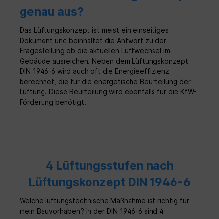
Schutzart IP 20 Leistungsaufnahme: 1,6 -
S
genau aus?
4,5 W Schalldruckpegel 3m Abstand: 14- 34
a
dB(A) Schallleistungspegel 52 dB bei 45
A
Das Lüftungskonzept ist meist ein einseitiges
m³/h nach VO 1254/2014 EU
H
Normschallpegeldifferenz Fassade 44 /
F
Dokument und beinhaltet die Antwort zu der
Laibung 47 (zusätzliche Schalldämmung
1
Fragestellung ob die aktuellen Luftwechsel im
möglich) Energieeffizienzklasse A+ EU-
u
Gebäude ausreichen. Neben dem Lüftungskonzept
Verordnung Nr. 1254/2014 Durchmesser Ø
Hil
DIN 1946-6 wird auch oft die Energieeffizienz
160mm Länge Motor und Keramik: 245 mm
E
berechnet, die für die energetische Beurteilung der
Mindesteinbaulänge 300 mm Fabrikat:
m
Lüftung. Diese Beurteilung wird ebenfalls für die KfW-
HELIOS Typ: KWL EC 45-160 Gewicht 2.80
S
kg Gerätetyp Komplettset besteht aus
a
Förderung benötigt.
der Geräteeinheit KWL EC 45 und dem
A
Rohbauset Fassade KWL 45 RSF
Ha
Geräteeinheit• Design-Innenblende mit
L
Filter• keramischem Wärmeübertrager•
W
Strömungsgleichrichter• Schutzgitter
u
außen• EC-Axialventilator mit Schutzgitter•
E
Auszugshilfe (Litze)• EPP-
R
4 Lüftungsstufen nach
HalbschalengrundkörperRohbauset
R
Lüftungskonzept DIN 1946-6
Fassade• Rohbauset Wandeinbauhülse (DN
K
180) aus Kunststoff• Putzdeckel für Innen
A
und Außen• Fassadenblende aus Edelstahl•
Welche lüftungstechnische Maßnahme ist richtig für
Hilfsmittel zur Montage Geräteeinheit KWL
mein Bauvorhaben? In der DIN 1946-6 sind 4
EC 45 • Design-Innenblende mit Filter•