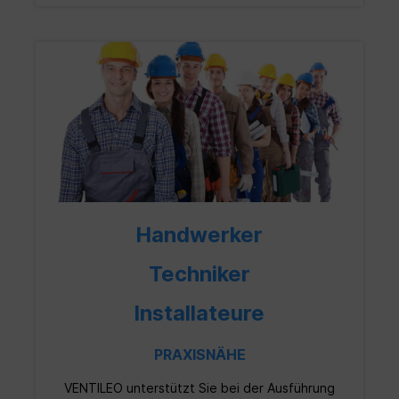
Versorgungsspannung 12 V DC SELV Kernbohrung
162 mm Mindesteinbaulänge 280 mm (geringer
auf Anfrage) Abmessungen Einschub Ø 154 x 243
mm Kompatibilität Alle 160er Systeme inkl.
LUNOtherm und Außenhauben als
Außenabschluss Energieeffizienzklasse A+
Schutzart IP22
Handwerker
Techniker
Installateure
PRAXISNÄHE
VENTILEO
unterstützt Sie bei der Ausführung