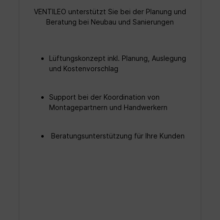
Dadurch ist er auch einsetzbar für Gegenden mit
VENTILEO
unterstützt Sie bei der Planung und
hohen Windgeschwindigkeiten, wie zum Beispiel
Beratung bei Neubau und Sanierungen
an der Küste oder in Höhenlagen.
Betriebsbereich Volumenstrom 0-40m³/h
Wirkungsgrad 88% Leistungsaufnahme 3,3 W
spezifische Leistungsaufnahme 0,11W/ m³/h
er
Lüftungskonzept inkl. Planung, Auslegung
Netzspannung/-frequenz: 12V DC
und Kostenvorschlag
Schallleistungspegel 36 dB(A) Betriebsbereich
Volumenstrom 0-60m³/h Wirkungsgrad 83%
Leistungsaufnahme 3,3 W spezifische
Leistungsaufnahme 0,12W/m³/h Netzspannung/-
Support bei der Koordination von
frequenz 12V DC Schallleistungspegel 36 dB(A)
Montagepartnern und Handwerkern
Planung und Beratung zu Lunos Produkten
Auf Wunsch auch als Komplettset erhältlich.
Zusätzliche Produkte: Netzteil 5/UNI-FT Smart
Beratungsunterstützung für Ihre Kunden
Comfort Technische Daten: Volumenstrom 5 -
60 m³/h Max. Wärmebereitstellungsgrad 96 %
Wärmebereitstellungsgrad nach EN 13141-8 0 -
40: 88 % 0 - 60: 83 % Schalldruckpegel bei 1 m
Abstand 10 - 48 dB(A) Schalldruckpegel bei 3 m
Abstand 3 - 39 dB(A)
Meßflächenschalldruckpegel 9 dB(A) Max.
Normschallpegeldifferenz Dn,e,w 54 dB
Schallleistungspegel LW 18 - 56 dB(A)
Leistungsaufnahme 0,4 - 3,3 W