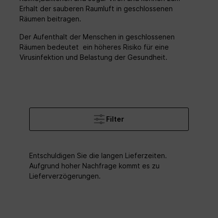
Erhalt der sauberen Raumluft in geschlossenen
Räumen beitragen.
Der Aufenthalt der Menschen in geschlossenen
Räumen bedeutet ein höheres Risiko für eine
Virusinfektion und Belastung der Gesundheit.
Filter
Entschuldigen Sie die langen Lieferzeiten.
Aufgrund hoher Nachfrage kommt es zu
Lieferverzögerungen.