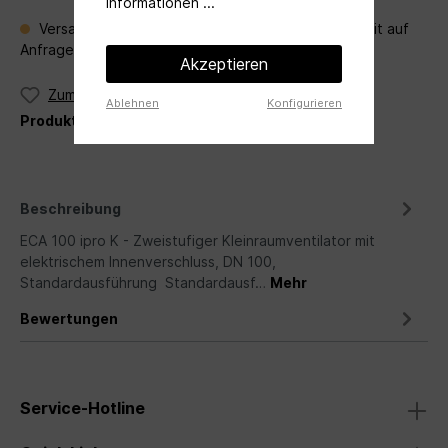
Informationen ...
Versandfertig in 30 Tagen, Lieferzeit Verfügbarkeit auf
Anfrage per Mail an
angebot@ventileo.de
Akzeptieren
Zum Merkzettel hinzufügen
Ablehnen
Konfigurieren
Produktnummer:
ECA 100 IPRO K
Beschreibung
ECA 100 ipro K - Zweistufiger Kleinraumventilator mit
elektrischem Innenverschluss, DN 100,
Standardausführung Standardausf…
Mehr
Bewertungen
Service-Hotline