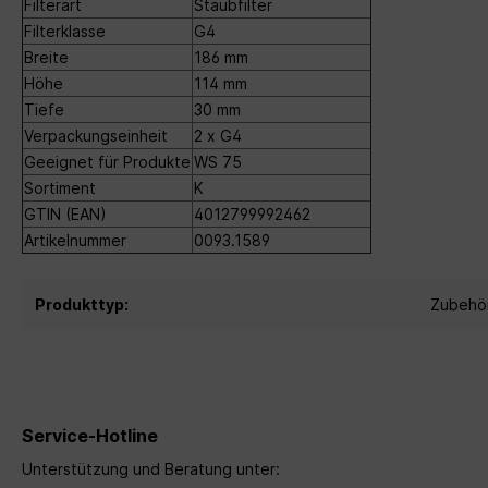
Filterart
Staubfilter
Filterklasse
G4
Breite
186 mm
Höhe
114 mm
Tiefe
30 mm
Verpackungseinheit
2 x G4
Geeignet für Produkte
WS 75
Sortiment
K
GTIN (EAN)
4012799992462
Artikelnummer
0093.1589
Produkttyp:
Zubehö
Service-Hotline
Unterstützung und Beratung unter: