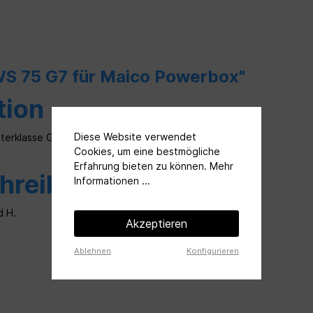
 WS 75 G7 für Maico Powerbox"
tion
Diese Website verwendet
lterklasse G4, 2 Stück
Cookies, um eine bestmögliche
Erfahrung bieten zu können.
Mehr
hreibung
Informationen ...
d H.
Akzeptieren
Ablehnen
Konfigurieren