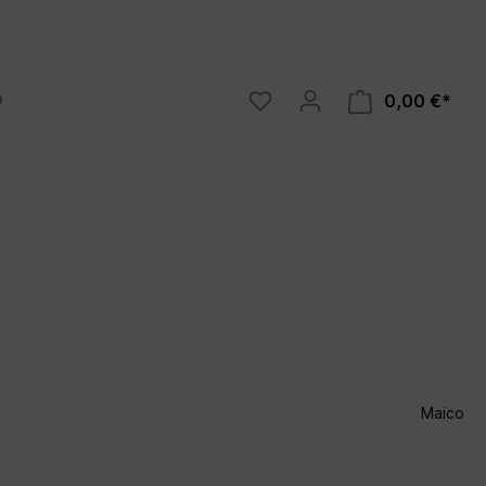
0,00 €*
Luftreiniger
tz 2020
Ozonos
Maico
 Bauen
dnungen