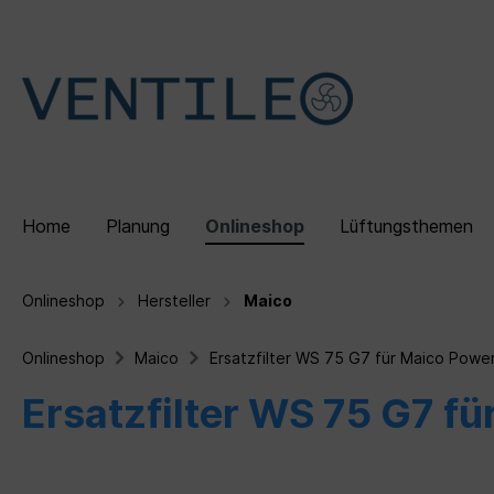
Home
Planung
Onlineshop
Lüftungsthemen
Onlineshop
Hersteller
Maico
Zur Kategorie Onlineshop
Zur Kategorie Lüftungsthemen
Onlineshop
Maico
Ersatzfilter WS 75 G7 für Maico Powe
Dezentrale Lüftungsgeräte
Wohnraumlüftung
Referenzen
Zubehö
Dezentr
Über u
Ersatzfilter WS 75 G7 f
Sets
Kontrollierte Wohnraumlüftung
Schwabinger Gerberhöfe
Fybr
Funkt
München
Lüftu
Lüftungskonzept DIN 1946-6
Vorte
Vergleich von Lüftungsarten
Lüftu