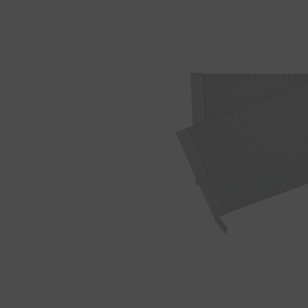
Wieso ist das richtige Lüften so
Badlü
wichtig?
Koste
Wohnraumlüftung zum Schutz
Lüftu
vor Viren
Lüft
Wandlüfter als effektiver
Viren
Feuchteschutz
Herst
im Ve