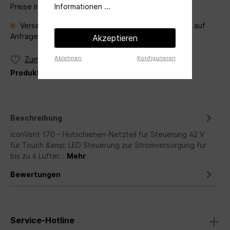
Informationen ...
Preise inkl. MwSt. zzgl. Versandkosten
Versandfertig in 3 Tagen, Lieferzeit Verfügbarkeit auf
Anfrage per Mail an
angebot@ventileo.de
Akzeptieren
Ablehnen
Konfigurieren
Zum Merkzettel hinzufügen
Produktnummer:
ICV170C-HNT
Beschreibung
iconVent 170 – Hutschienen-Netzteil für Steuerung 42 V
für Touch &amp; LED Steuerung zur Stromversorgung für
bis zu 6 Lüfter…
Mehr
Bewertungen
Service-Hotline