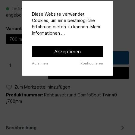
Lieferung: Verfügbarkeit auf Anfrage per Mail an
Diese Website verwendet
angebot@ventileo.de
Cookies, um eine bestmögliche
Erfahrung bieten zu können.
Mehr
Variante
Informationen ...
700 mm
500 mm
Akzeptieren
In den Warenkorb
Ablehnen
Konfigurieren
Angebot anfordern
Zum Merkzettel hinzufügen
Produktnummer:
Rohbauset rund ComfoSpot Twin40
,700mm
Beschreibung