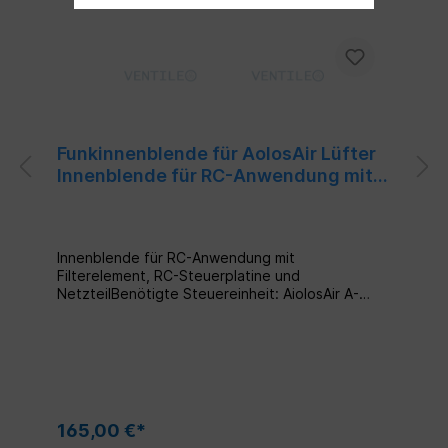
Funkinnenblende für AolosAir Lüfter
Innenblende für RC-Anwendung mit
Filterelement, RC-Steuerplatine und
Netzteil
Innenblende für RC-Anwendung mit
Filterelement, RC-Steuerplatine und
NetzteilBenötigte Steuereinheit: AiolosAir A-
SEC-RCFür die Regelung von bis zu 16
PleasantAir Lüfterantrieben Bis zu 3
Bedienelemente in einem
Funknetzwerk Betriebsmodus: 4-stufiger
Stoßlüftungsbetrieb Ideal bei
Renovierungsprojekten, ohne notwendige
Steuerleitungen zwischen den Lüftereinheiten.
165,00 €*