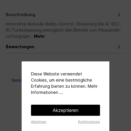
Beschreibung
Innovative AiolosAir-Radio-Control- Steuerung Die A- SEC-
RC Funksteuerung ermöglicht den Betrieb von PleasantAir-
Lüftungsger…
Mehr
Bewertungen
Diese Website verwendet
benötigte Komponenten
Cookies, um eine bestmögliche
Erfahrung bieten zu können.
Mehr
Informationen ...
Akzeptieren
Ablehnen
Konfigurieren