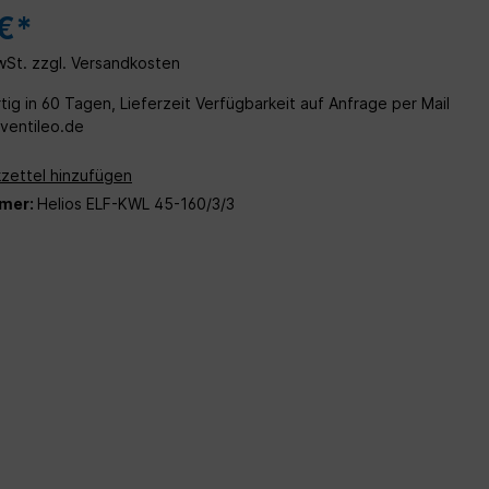
Wohn- und
€*
MwSt. zzgl. Versandkosten
ig in 60 Tagen, Lieferzeit Verfügbarkeit auf Anfrage per Mail
entileo.de
zettel hinzufügen
mer:
Helios ELF-KWL 45-160/3/3