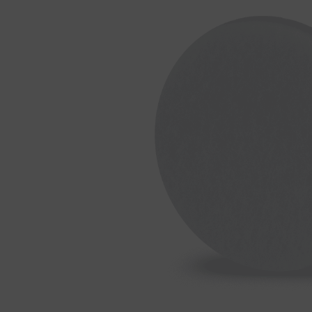
Wieso ist das richtige Lüften so
Badlü
wichtig?
Koste
Wohnraumlüftung zum Schutz
Lüftu
vor Viren
Lüft
Wandlüfter als effektiver
Viren
Feuchteschutz
Herst
im Ve