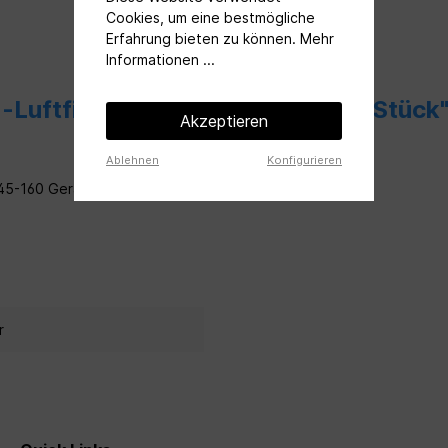
Cookies, um eine bestmögliche
Erfahrung bieten zu können.
Mehr
Informationen ...
-Luftfilter zu KWL EC 45-160 4 Stück
Akzeptieren
Ablehnen
Konfigurieren
-45-160 Geräte)
r