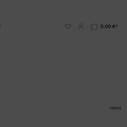
0,00 €*
Luftreiniger
tz 2020
Ozonos
Helios
 Bauen
dnungen