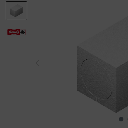
Wieso ist das richtige Lüften so
Badlü
wichtig?
Koste
Wohnraumlüftung zum Schutz
Lüftu
vor Viren
Lüft
Wandlüfter als effektiver
Viren
Feuchteschutz
Herst
im Ve