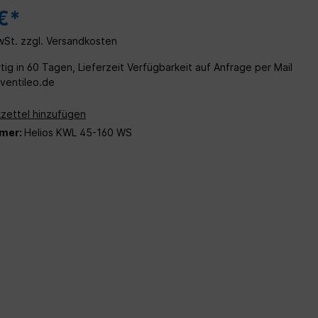
Wohn- und
€*
MwSt. zzgl. Versandkosten
ig in 60 Tagen, Lieferzeit Verfügbarkeit auf Anfrage per Mail
entileo.de
zettel hinzufügen
mer:
Helios KWL 45-160 WS