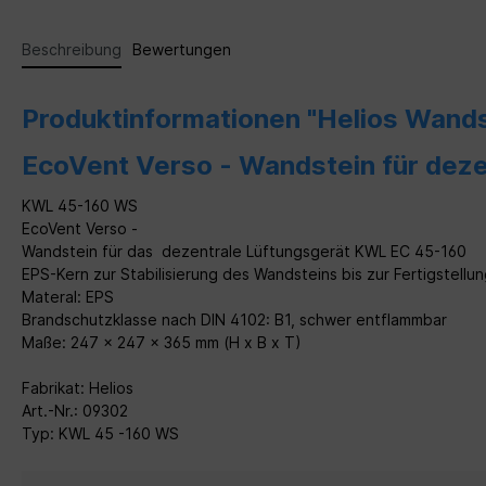
Beschreibung
Bewertungen
Produktinformationen "Helios Wand
EcoVent Verso - Wandstein
für dez
KWL 45-160 WS
EcoVent Verso -
Wandstein
für das dezentrale Lüftungsgerät KWL EC 45-160
EPS-Kern zur Stabilisierung des
Wandsteins bis zur Fertigstellu
Materal: EPS
Brandschutzklasse nach DIN 4102: B1,
schwer entflammbar
Maße: 247 x 247 x 365 mm (H x B x T)
Fabrikat: Helios
Art.-Nr.: 09302
Typ: KWL 45 -160 WS