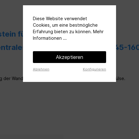
Diese Website verwendet
Cookies, um eine bestmögliche
Erfahrung bieten zu können.
Mehr
stein für KWL 45-160| 365 mm "
Informationen ...
entrales Lüftungsgerät KWL EC 45-16
Akzeptieren
Ablehnen
Konfigurieren
ng
der Wand, bzw. Montage der
KWL EC 45-160 – Wandhülse.