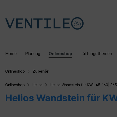
Home
Planung
Onlineshop
Lüftungsthemen
Onlineshop
Zubehör
Zur Kategorie Onlineshop
Zur Kategorie Lüftungsthemen
Onlineshop
Helios
Helios Wandstein für KWL 45-160| 36
Dezentrale Lüftungsgeräte
Wohnraumlüftung
Referenzen
Zubehö
Dezentr
Über u
Helios Wandstein für K
Sets
Kontrollierte Wohnraumlüftung
Schwabinger Gerberhöfe
Fybr
Funkt
München
Lüftu
Lüftungskonzept DIN 1946-6
Vorte
Vergleich von Lüftungsarten
Lüftu