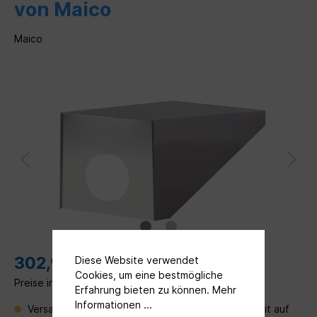
von Maico
Maico
302,90 €*
Diese Website verwendet
Cookies, um eine bestmögliche
Preise inkl. MwSt. zzgl. Versandkosten
Erfahrung bieten zu können.
Mehr
Informationen ...
Versandfertig in 30 Tagen, Lieferzeit Verfügbarkeit auf