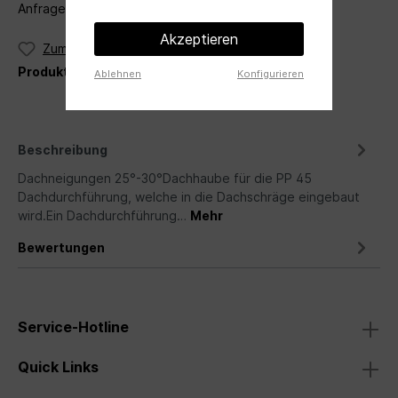
Anfrage per Mail an
angebot@ventileo.de
Akzeptieren
Zum Merkzettel hinzufügen
Produktnummer:
Maico PP 45 DH 25-30
Ablehnen
Konfigurieren
Beschreibung
Dachneigungen 25°-30°Dachhaube für die PP 45
Dachdurchführung, welche in die Dachschräge eingebaut
wird.Ein Dachdurchführung…
Mehr
Bewertungen
Service-Hotline
Quick Links