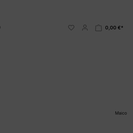
0,00 €*
Luftreiniger
tz 2020
Ozonos
Maico
 Bauen
dnungen