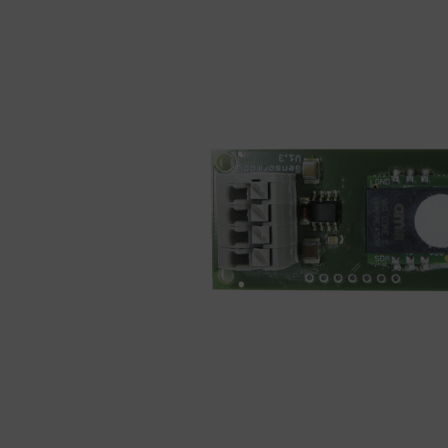
Wieso ist das richtige Lüften so
Badlü
wichtig?
Koste
Wohnraumlüftung zum Schutz
Lüftu
vor Viren
Lüft
Wandlüfter als effektiver
Viren
Feuchteschutz
Herst
im Ve