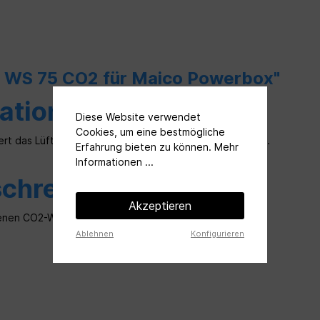
r WS 75 CO2 für Maico Powerbox"
ation
Diese Website verwendet
Cookies, um eine bestmögliche
uert das Lüftungsgerät nach dem gemessenen CO2-Wert.
Erfahrung bieten zu können.
Mehr
Informationen ...
schreibung
Akzeptieren
enen CO2-Wert.
Ablehnen
Konfigurieren