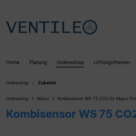
Home
Planung
Onlineshop
Lüftungsthemen
Onlineshop
Zubehör
Zur Kategorie Onlineshop
Zur Kategorie Lüftungsthemen
Onlineshop
Maico
Kombisensor WS 75 CO2 für Maico P
Dezentrale Lüftungsgeräte
Wohnraumlüftung
Referenzen
Zubehö
Dezentr
Über u
Kombisensor WS 75 CO2
Sets
Kontrollierte Wohnraumlüftung
Schwabinger Gerberhöfe
Fybr
Funkt
München
Lüftu
Lüftungskonzept DIN 1946-6
Vorte
Vergleich von Lüftungsarten
Lüftu