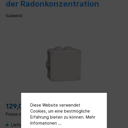
der Radonkonzentration
Südwind
129,00 €*
Diese Website verwendet
Cookies, um eine bestmögliche
Preise inkl. MwSt. zzgl. Versandkosten
Erfahrung bieten zu können.
Mehr
Informationen ...
Lieferung: Verfügbarkeit auf Anfrage per Mail an