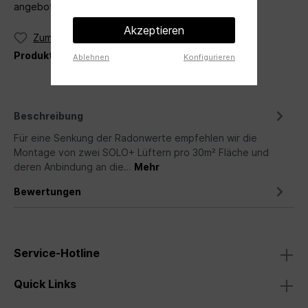
angebot@ventileo.de
Akzeptieren
Zum Merkzettel hinzufügen
Produktnummer:
LSRadon
Ablehnen
Konfigurieren
Beschreibung
Für eine Senkung der Radonwerte empfehlen wir die
Montage von zwei SOLO+ Lüftern pro 30m² Fläche und
deren Anbindung an die…
Mehr
Bewertungen
Service-Hotline
Quick Links