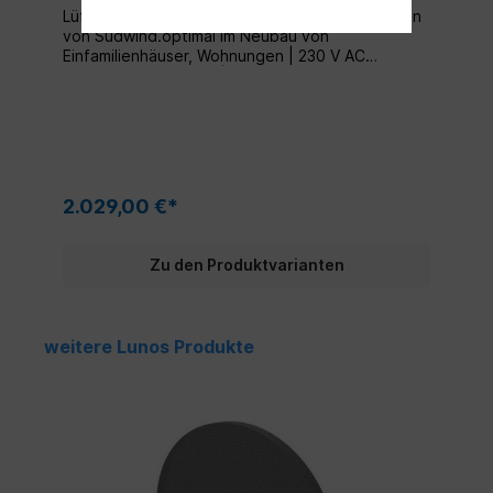
Lüftungsset mit 4 Ambientika wireless + Geräten
von Südwind.optimal im Neubau von
Einfamilienhäuser, Wohnungen | 230 V AC
Spannung pro Lüfter | keine zusätzliche
Kabelverlegung zwischen den Lüftern notwendig
| Funkverbindung | flexible Schaltung und
Systemlösungen | kontinuierliche Lüftung mit
Wärmerückgewinnung in allen Räumen | optimal
geeignet für SanierungenMit integrierter
Sensortechnik und Fernbedienung Lieferumfang:
2.029,00 €*
Lüftereinheit mit Wandhülse, Innenblende,
Wärmespeicher inklusive Feuchtigkeits- und
Dämmersensor SET G3 Filter Minimalistische
Zu den Produktvarianten
Außenhaube Installationsschablone
Gebrauchsanweisung Merkmale des Ambientika
wireless + von Südwind Mit dem Gerät wird eine
Fernbedienung mitgeliefert Mit dem Gerät wird
weitere Lunos Produkte
ein SET G3 Filter mitgeliefert Verfügt über einen
Feuchtigkeitssensor Verfügt über einen
Dämmersensor Möglichkeit der Auswahl zwischen
unterschiedlichen Einstellungen und Programmen
Das Gerät kann per Funk mit anderen Geräten
verbunden werden. Das Gerät ist auch für das
Badezimmer geeignet Wärmetauscher aus
Keramik mit einem Wirkungsgrad von bis zu 93%