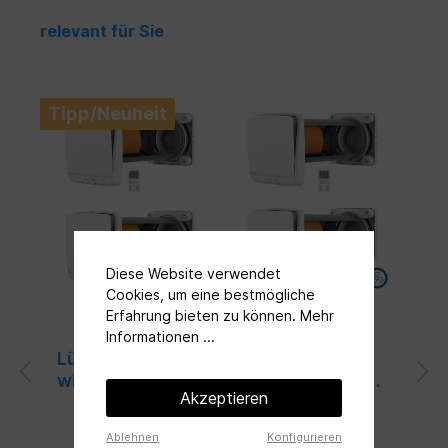
relevant für Sie
Tipp/Neuheit
Diese Website verwendet
Cookies, um eine bestmögliche
Erfahrung bieten zu können.
Mehr
Informationen ...
Lüftungsset mit 4 Ambientika
wireless + von Südwind dezentrale
Akzeptieren
Wohnraumlüftung mit
Wärmerückgewinnung
Ablehnen
Konfigurieren